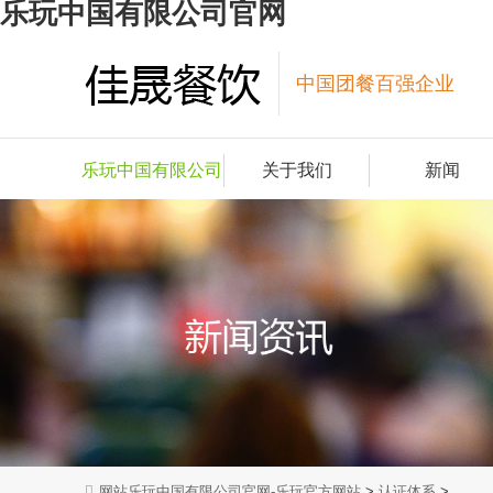
乐玩中国有限公司官网
中国团餐百强企业
乐玩中国有限公司
关于我们
新闻
官网-乐玩官方网
站
网站乐玩中国有限公司官网-乐玩官方网站
>
认证体系
>