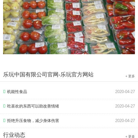
乐玩中国有限公司官网-乐玩官方网站
+ 更多
机能性食品
2020-04-27
吃喜欢的东西可以助改善情绪
2020-04-27
拒绝升压食物，减少身体伤害
2020-04-27
行业动态
+ 更多