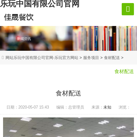
乐玩中国有限公司官网
网站乐玩中国有限公司官网-乐玩官方网站
>
服务项目
>
食材配送
>
食材配送
食材配送
日期：2020-05-07 15:43
编辑：总管理员
来源：
未知
浏览：