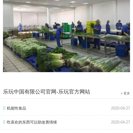
乐玩中国有限公司官网-乐玩官方网站
+ 更多
机能性食品
2020-04-27
吃喜欢的东西可以助改善情绪
2020-04-27