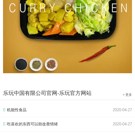
乐玩中国有限公司官网-乐玩官方网站
+ 更多
机能性食品
2020-04-27
吃喜欢的东西可以助改善情绪
2020-04-27