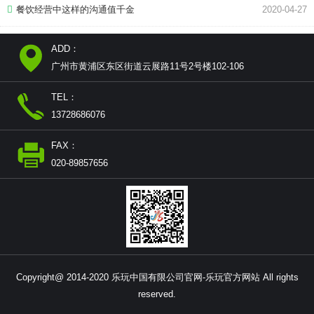
餐饮经营中这样的沟通值千金
2020-04-27
ADD：
广州市黄浦区东区街道云展路11号2号楼102-106
TEL：
13728686076
FAX：
020-89857656
Copyright@ 2014-2020 乐玩中国有限公司官网-乐玩官方网站 All rights
reserved.